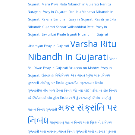
Gujarati
Mera Priya Neta Nibandh in Gujarati
Nari tu
Narayani Essay in Gujarati
Pani Nu Mahatva Nibandh in
Gujarati
Raksha Bandhan Essay in Gujarati
Rashtriya Ekta
Nibandh Gujarati
Sardar Vallabhbhai Patel Essay in
Gujarati
Savitribai Phule Jayanti Nibandh in Gujarat
Varsha Ritu
Uttarayan Essay in Gujarati
Nibandh In Gujarati
Veer
Bal Diwas Essay in Gujarati
Vruksho nu Mahtva Essay in
Gujarati
ઉતરાયણ વિશે નિબંધ
એક ભારત શ્રેષ્ઠ ભારત નિબંધ
ગુજરાતી
ગાંધીજી પર નિબંધ
ગુજરાતીમાં ભ્રષ્ટાચાર નિબંધ
ગુજરાતીમાં વીર બાલ દિવસ નિબંધ
જો ત્યાં કોઈ પરીક્ષા ન હોત નિબંધ
જો સિનેમાઘરો બંધ હોય નિબંધ
નારી તું નારાયણી નિબંધ
પાણીનું
મકર સંક્રાંતિ પર
મહત્વ નિબંધ ગુજરાતી
નિબંધ
માતૃભાષાનું મહત્વ નિબંધ
મારા પ્રિય નેતા નિબંધ
ગુજરાતી
મારા સપનાનું ભારત નિબંધ ગુજરાતી
મારો યાદગાર પ્રવાસ