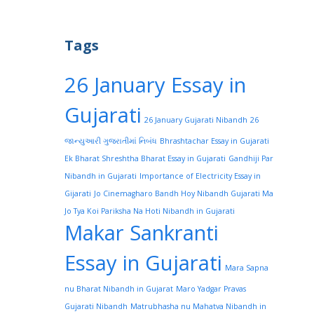
Tags
26 January Essay in
Gujarati
26 January Gujarati Nibandh
26
જાન્યુઆરી ગુજરાતીમાં નિબંધ
Bhrashtachar Essay in Gujarati
Ek Bharat Shreshtha Bharat Essay in Gujarati
Gandhiji Par
Nibandh in Gujarati
Importance of Electricity Essay in
Gijarati
Jo Cinemagharo Bandh Hoy Nibandh Gujarati Ma
Jo Tya Koi Pariksha Na Hoti Nibandh in Gujarati
Makar Sankranti
Essay in Gujarati
Mara Sapna
nu Bharat Nibandh in Gujarat
Maro Yadgar Pravas
Gujarati Nibandh
Matrubhasha nu Mahatva Nibandh in