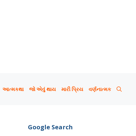
આત્મકથા
જો એવું થાય
મારી પ્રિય
વર્ણનાત્મક
Google Search