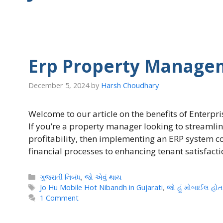
Erp Property Manage
December 5, 2024
by
Harsh Choudhary
Welcome to our article on the benefits of Enterp
If you’re a property manager looking to streamlin
profitability, then implementing an ERP system c
financial processes to enhancing tenant satisfact
Categories
ગુજરાતી નિબંધ
,
જો એવું થાય
Tags
Jo Hu Mobile Hot Nibandh in Gujarati
,
જો હું મોબાઈલ હોત
1 Comment