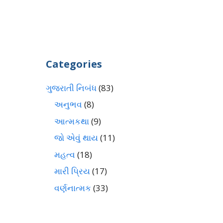
Categories
ગુજરાતી નિબંધ
(83)
અનુભવ
(8)
આત્મકથા
(9)
જો એવું થાય
(11)
મહત્વ
(18)
મારી પ્રિય
(17)
વર્ણનાત્મક
(33)